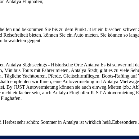
on Antalya Flughafen;
lfen und bekommen Sie bis zu dem Punkt .it ist ein bisschen schwer zu
d Reisefreiheit bieten, können Sie ein Auto mieten. Sie können so lan
len bewaldeten gegent
chen Antalya Sightseeings - Historische Orte Antalya Es ist schwer mit 
h, Minibus Tours mit Fahrer mieten, Antalya Stadt, gibt es zu viele Se
 Tägliche Yachttouren, Pferde, Gleitschirmfliegen, Boots-Rafting auf 
eshalb empfehlen wir Ihnen, eine Autovermietung mit Antalya Mietwag
Türkei. By JUST Autovermietung können sie auch einweg Mieten (zb.: A
 nicht einfacher sein, auch Antalya Flughafen JUST Autovermietung E
 Flughafen.
d Herbst sehr schön: Sommer in Antalya ist wirklich heiß.Esbesondere 