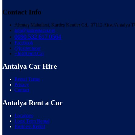
Contact Info
Altıntaş Mahallesi, Kardeş Kentler Cd., 07112 Aksu/Antaly
info@justrentacar.net
0090 532 617 0564
Facebook
@justrentacar
+JustRentACar
Antalya Car Hire
Rental Terms
Privacy
Contact
Antalya Rent a Car
Locations
Long Term Rental
Business Rental