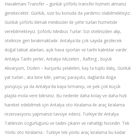
Havalimanı Transfer – günlük şöförlü transfer hizmeti almanız
gerekecektir. Günlük, size bu konuda da yardımcı olabilmekteyiz:
Günlük şöförlü klimali minibüsler ile şehir turları hizmetide
verebilmekteyiz. Şoförlü Minibüs Turlar: Sizi otelinizden alıp,
otelinize geri bırakmaktadır. Antalya'da çok sayıda gezilecek
doğal tabiat alanları, açık hava sporları ve tarihi kalıntılar vardır:
Antalya Tarihi yerler, Antalya Müzeleri , Rafting , büyük
Akvaryum, Düden – kurşunlu şelaleleri, kaş ta tüplü dalış, Günlük
yat turları , ata bine bilir, yamaç paraşütü, dağlarda doğa
yürüyüşü ya da Antalya'da kaya tırmanışı, ve pek çok küçük
plajda mola vere bilirsiniz. Bu nedenle daha kolay ve daha hızlı
hareket edebilmek için Antalya oto Kiralama ile araç kiralama
rezervasyonu yapmanızı tavsiye ederiz. Türkiye'de Antalya
Tatilinizin özgürlüğünü ve tadını çıkarın ve rahatlığı hissedin. Tek
Yönlü oto Kiralama : Türkiye tek yönlü araç kiralama bu kadar