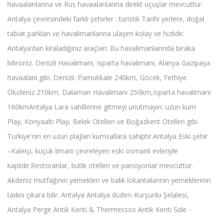
havaalanlarına ve Rus havaalanlarına direkt uçuşlar mevcuttur.
Antalya çevresindeki farklı şehirler : turistik Tarihi yerlere, doğal
tabiat parkları ve havalimanlarına ulaşım kolay ve hizlidir.
Antalya’dan kiraladığınız araçları: Bu havalimanlarında bıraka
bilirsiniz. Denizli Havalimani, Isparta havalimanı, Alanya Gazipaşa
havaalani gibi. Denizli :Pamukkale 240km, Göcek, Fethiye
Ölüdeniz 210km, Dalaman Havalimanı 250km,Isparta havalimani
160kmAntalya Lara sahillerine gitmeyi unutmayın: uzun kum
Plajı, Konyaaltı Plajı, Belek Otelleri ve Boğazkent Otelleri gibi
Türkiye'nin en uzun plajları kumsallara sahiptir.Antalya Eski şehir
–Kaleiçi, küçük limanı çevreleyen eski osmanlı evleriyle
kaplıdır.Restoranlar, butik otelleri ve pansiyonlar mevcuttur.
Akdeniz mutfağının yemekleri ve balık lokantalarının yemeklerinin
tadını çıkara bilir. Antalya Antalya düden-Kurşunlu Şelalesi,
Antalya Perge Antik Kenti & Thermessos Antik Kenti Side -