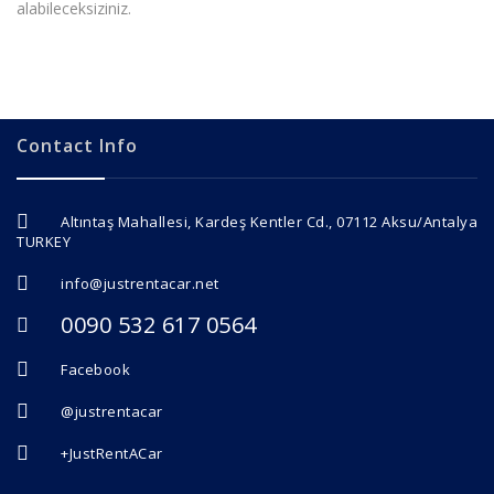
alabileceksiziniz.
Contact Info
Altıntaş Mahallesi, Kardeş Kentler Cd., 07112 Aksu/Antalya
TURKEY
info@justrentacar.net
0090 532 617 0564
Facebook
@justrentacar
+JustRentACar