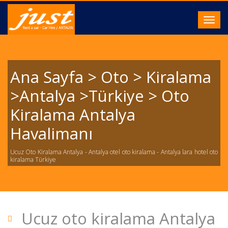
Toggl
navig
Ana Sayfa > Oto > Kiralama
>Antalya >Türkiye > Oto
Kiralama Antalya
Havalimanı
Ucuz Oto Kiralama Antalya - Antalya otel oto kiralama - Antalya lara hotel oto
kiralama Türkiye
Ucuz oto kiralama Antalya