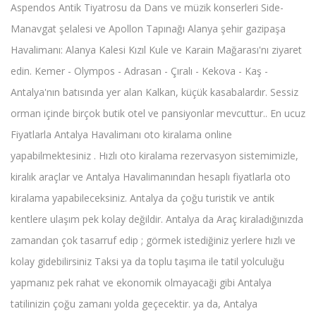
Aspendos Antik Tiyatrosu da Dans ve müzik konserleri Side-
Manavgat şelalesi ve Apollon Tapınağı Alanya şehir gazipaşa
Havalimanı: Alanya Kalesi Kızıl Kule ve Karain Mağarası'nı ziyaret
edin. Kemer - Olympos - Adrasan - Çıralı - Kekova - Kaş -
Antalya'nın batısında yer alan Kalkan, küçük kasabalardır. Sessiz
orman içinde birçok butik otel ve pansiyonlar mevcuttur.. En ucuz
Fiyatlarla Antalya Havalimanı oto kiralama online
yapabilmektesiniz . Hızlı oto kiralama rezervasyon sistemimizle,
kiralık araçlar ve Antalya Havalimanından hesaplı fiyatlarla oto
kiralama yapabileceksiniz. Antalya da çoğu turistik ve antik
kentlere ulaşım pek kolay değildir. Antalya da Araç kiraladığınızda
zamandan çok tasarruf edip ; görmek istediğiniz yerlere hızlı ve
kolay gidebilirsiniz Taksi ya da toplu taşıma ile tatil yolculuğu
yapmanız pek rahat ve ekonomik olmayacaği gibi Antalya
tatilinizin çoğu zamanı yolda geçecektir. ya da, Antalya