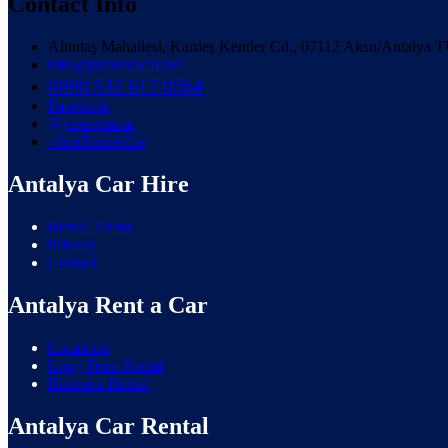
Contact Info
Altıntaş Mahallesi, Kardeş Kentler Cd., 07112 Aksu/Antaly
info@justrentacar.net
0090 532 617 0564
Facebook
@justrentacar
+JustRentACar
Antalya Car Hire
Rental Terms
Privacy
Contact
Antalya Rent a Car
Locations
Long Term Rental
Business Rental
Antalya Car Rental