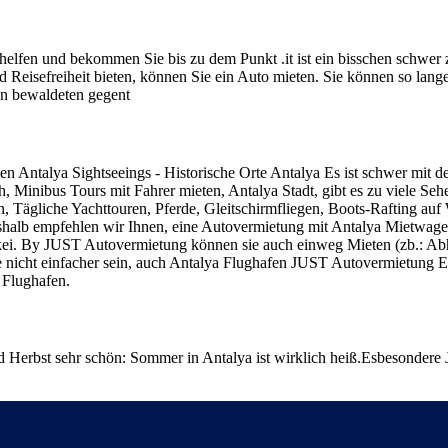
lfen und bekommen Sie bis zu dem Punkt .it ist ein bisschen schwer zu
d Reisefreiheit bieten, können Sie ein Auto mieten. Sie können so lan
len bewaldeten gegent
chen Antalya Sightseeings - Historische Orte Antalya Es ist schwer mit 
h, Minibus Tours mit Fahrer mieten, Antalya Stadt, gibt es zu viele Se
 Tägliche Yachttouren, Pferde, Gleitschirmfliegen, Boots-Rafting auf 
eshalb empfehlen wir Ihnen, eine Autovermietung mit Antalya Mietwag
Türkei. By JUST Autovermietung können sie auch einweg Mieten (zb.: A
 nicht einfacher sein, auch Antalya Flughafen JUST Autovermietung E
 Flughafen.
d Herbst sehr schön: Sommer in Antalya ist wirklich heiß.Esbesondere 