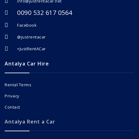
info@justrentacar.net
0090 532 617 0564
Facebook
@justrentacar
+JustRentACar
Antalya Car Hire
Rental Terms
Privacy
Contact
Antalya Rent a Car