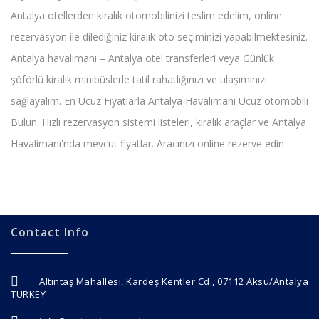
Antalya otellerden kiralık otomobilinizi teslim edelim, online
rezervasyon ile dilediğiniz kiralık oto seçiminizi yapabilmektesiniz.
Antalya havalimanı – Antalya otel transferleri veya Günlük
şöförlü kiralık minibüslerle tatil rahatlığınızı ve ulaşımınızı
sağlayalım. En Ucuz Fiyatlarla Antalya Havalimanı Ucuz otomobili
Bulun. Hızlı rezervasyon sistemi listeleri, kiralık araçlar ve Antalya
Havalimanı'nda mevcut fiyatlar. Aracınızı online rezerve edin
Contact Info
Altıntaş Mahallesi, Kardeş Kentler Cd., 07112 Aksu/Antalya
TURKEY