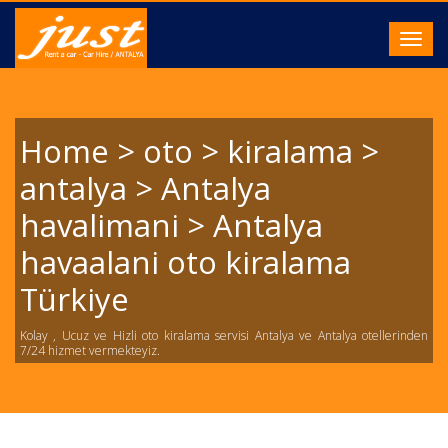
Toggl
navig
Home > oto > kiralama >
antalya > Antalya
havalimani > Antalya
havaalani oto kiralama
Türkiye
Kolay , Ucuz ve Hizli oto kiralama servisi Antalya ve Antalya otellerinden
7/24 hizmet vermekteyiz.