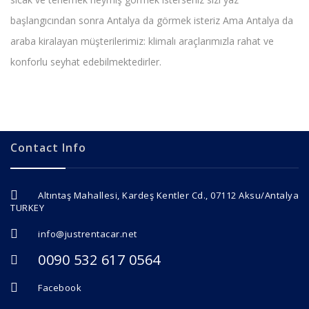
başlangıcından sonra Antalya da görmek isteriz Ama Antalya da
araba kiralayan müşterilerimiz: klimalı araçlarımızla rahat ve
konforlu seyhat edebilmektedirler.
Contact Info
Altıntaş Mahallesi, Kardeş Kentler Cd., 07112 Aksu/Antalya
TURKEY
info@justrentacar.net
0090 532 617 0564
Facebook