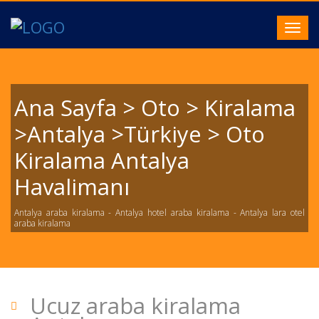
Toggl
navig
Ana Sayfa > Oto > Kiralama
>Antalya >Türkiye > Oto
Kiralama Antalya
Havalimanı
Antalya araba kiralama - Antalya hotel araba kiralama - Antalya lara otel
araba kiralama
Ucuz araba kiralama