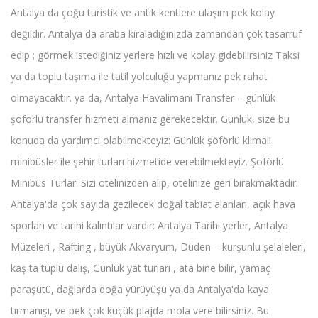
Antalya da çoğu turistik ve antik kentlere ulaşım pek kolay
değildir. Antalya da araba kiraladığınızda zamandan çok tasarruf
edip ; görmek istediğiniz yerlere hızlı ve kolay gidebilirsiniz Taksi
ya da toplu taşıma ile tatil yolculuğu yapmanız pek rahat
olmayacaktır. ya da, Antalya Havalimanı Transfer – günlük
şöförlü transfer hizmeti almanız gerekecektir. Günlük, size bu
konuda da yardımcı olabilmekteyiz: Günlük şöförlü klimali
minibüsler ile şehir turları hizmetide verebilmekteyiz. Şoförlü
Minibüs Turlar: Sizi otelinizden alıp, otelinize geri bırakmaktadır.
Antalya'da çok sayıda gezilecek doğal tabiat alanları, açık hava
sporları ve tarihi kalıntılar vardır: Antalya Tarihi yerler, Antalya
Müzeleri , Rafting , büyük Akvaryum, Düden – kurşunlu şelaleleri,
kaş ta tüplü dalış, Günlük yat turları , ata bine bilir, yamaç
paraşütü, dağlarda doğa yürüyüşü ya da Antalya'da kaya
tırmanışı, ve pek çok küçük plajda mola vere bilirsiniz. Bu