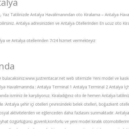
talya
z, Yaz Tatilinizde Antalya Havalimanından oto Kiralama – Antalya Hav
bilirsiniz. Antalya adresinizden ve Antalya Otellerinden En ucuz oto 
talya ve Antalya otellerinden 7/24 hizmet vermekteyiz
ında
zde bulacaksiniz.www.justrentacar.net web sitemizle Yeni model ve kasko
alya Havalimanında : Antalya Terminal 1 Antalya Terminal 2 Antalya İçhat
a isminiz ile karşılıyoruz. Kiraladığınız oto ile hemen Antalya tatiliniz 
de :Antalya şehir içi otelleri çevresindeki belek otelleri, boğazkent ot
sosyal aktivitelerden ve eğlenceden daha fazlasını sunmaktadır. Antalya ç
Seyhat özgürlüğünü güvenli,konforlu ve yeni model kiralık otomobilleri