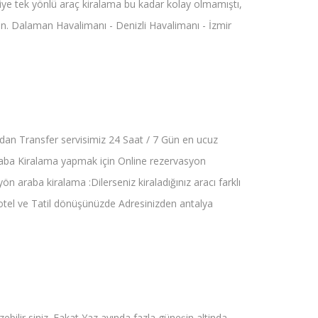
rkiye tek yönlü araç kiralama bu kadar kolay olmamıştı,
un. Dalaman Havalimanı - Denizli Havalimanı - İzmir
dan Transfer servisimiz 24 Saat / 7 Gün en ucuz
 araba Kiralama yapmak için Online rezervasyon
n araba kiralama :Dilerseniz kiraladığınız aracı farklı
– otel ve Tatil dönüşünüzde Adresinizden antalya
ebilir siniz. Fakat Yaz ayında fazla güneşin altinda