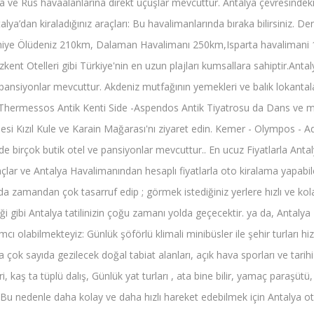
 ve Rus havaalanlarına direkt uçuşlar mevcuttur. Antalya çevresindeki far
talya’dan kiraladığınız araçları: Bu havalimanlarında bıraka bilirsiniz. 
thiye Ölüdeniz 210km, Dalaman Havalimanı 250km,Isparta havalimani 1
kent Otelleri gibi Türkiye'nin en uzun plajları kumsallara sahiptir.Antal
e pansiyonlar mevcuttur. Akdeniz mutfağının yemekleri ve balık lokantalar
 Thermessos Antik Kenti Side -Aspendos Antik Tiyatrosu da Dans ve m
si Kızıl Kule ve Karain Mağarası'nı ziyaret edin. Kemer - Olympos - Adr
de birçok butik otel ve pansiyonlar mevcuttur.. En ucuz Fiyatlarla Anta
açlar ve Antalya Havalimanından hesaplı fiyatlarla oto kiralama yapabile
da zamandan çok tasarruf edip ; görmek istediğiniz yerlere hızlı ve kolay
ibi Antalya tatilinizin çoğu zamanı yolda geçecektir. ya da, Antalya 
ı olabilmekteyiz: Günlük şöförlü klimali minibüsler ile şehir turları hi
a çok sayıda gezilecek doğal tabiat alanları, açık hava sporları ve tarihi 
i, kaş ta tüplü dalış, Günlük yat turları , ata bine bilir, yamaç paraşü
z. Bu nedenle daha kolay ve daha hızlı hareket edebilmek için Antalya 