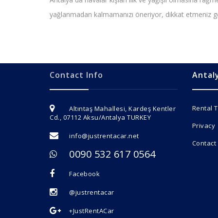
yağlanmadan kalmamanızı öneriyor, dikkat etmeniz gerek
Contact Info
Antal
Rental 
Altıntaş Mahallesi, Kardeş Kentler
Cd., 07112 Aksu/Antalya TURKEY
Privacy
info@justrentacar.net
Contact
0090 532 617 0564
Facebook
@justrentacar
+JustRentACar