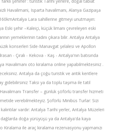
klı şehirler : turistik Tarihi yerlere, doğal tabiat
Denizli Havalimani, Isparta havalimanı, Alanya Gazipaşa
60kmAntalya Lara sahillerine gitmeyi unutmayın:
ya Eski şehir –Kaleiçi, küçük limanı çevreleyen eski
ının yemeklerinin tadını çıkara bilir. Antalya Antalya
üzik konserleri Side-Manavgat şelalesi ve Apollon
asan - Çıralı - Kekova - Kaş - Antalya'nın batısında
lya Havalimanı oto kiralama online yapabilmektesiniz .
ceksiniz. Antalya da çoğu turistik ve antik kentlere
 gidebilirsiniz Taksi ya da toplu taşıma ile tatil
Havalimanı Transfer – günlük şöförlü transfer hizmeti
zmetide verebilmekteyiz. Şoförlü Minibüs Turlar: Sizi
kalıntılar vardır: Antalya Tarihi yerler, Antalya Müzeleri
tü, dağlarda doğa yürüyüşü ya da Antalya'da kaya
oto Kiralama ile araç kiralama rezervasyonu yapmanızı