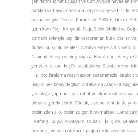
şehirlerine iç hat uçuşları ve tüm Avrupa havaalanlarına
parkları ve havalimanlarına ulaşım kolay ve hizlidir. An
havaalani gibi. Denizli :Pamukkale 240km, Göcek, Fe
uzun kum Plajı, Konyaaltı Plajı, Belek Otelleri ve Boğaz
osmanlı evleriyle kaplıdır.Restoranlar, butik otelleri v
düden-Kurşunlu Şelalesi, Antalya Perge Antik Kenti &
Tapınağı Alanya şehir gazipaşa Havalimanı: Alanya Kale
yer alan Kalkan, küçük kasabalardır. Sessiz orman için
Hızlı oto kiralama rezervasyon sistemimizle, kiralık ar
ulaşım pek kolay değildir. Antalya da Araç kiraladığınız
yolculuğu yapmanız pek rahat ve ekonomik olmayacaği g
almanız gerekecektir. Günlük, size bu konuda da yardımc
otelinizden alıp, otelinize geri bırakmaktadır. Antalya'd
, Rafting , büyük Akvaryum, Düden – kurşunlu şelaleler
tırmanışı, ve pek çok küçük plajda mola vere bilirsini