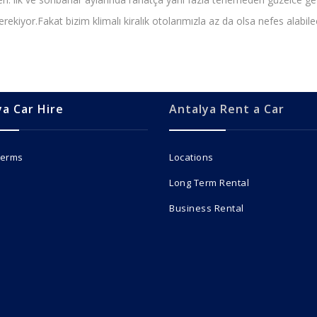
iyor.Fakat bizim klimalı kiralık otolarımızla az da olsa nefes alabilec
ya Car Hire
Antalya Rent a Car
Terms
Locations
Long Term Rental
Business Rental