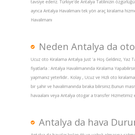
tavsiye ederiz. Türkiye'de Antalya Tatilinizin özgürlüğ
ayrıca Antalya Havalimanı tek yön araç kiralama hizmet
Havalimanı
Neden Antalya da oto
Ucuz oto Kiralama Antalya Just 'a Hoş Geldiniz, Yaz 
fiyatlarla : Antalya Havalimanında Kiralama Yapabilirs
yapmanız yeterlidir.. Kolay , Ucuz ve Hizli oto kiralam
bir şahir ve havalimanında bıraka bilirsiniz.Bunun mas
havaalanı veya Antalya otogar a transfer Hizmetimiz e
Antalya da hava Dur
Antalya da havalar kışları ılık ve yağışlı olmasına rağ