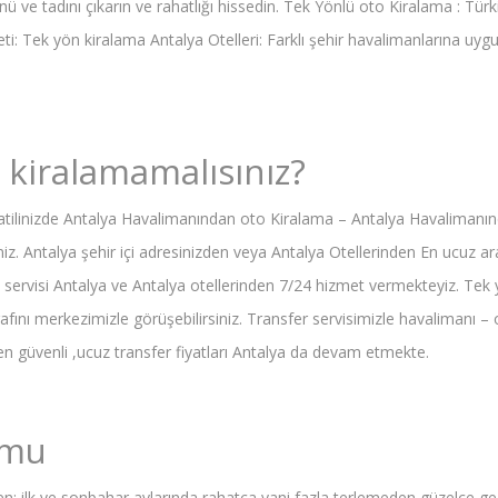
ünü ve tadını çıkarın ve rahatlığı hissedin. Tek Yönlü oto Kiralama : Tü
i: Tek yön kiralama Antalya Otelleri: Farklı şehir havalimanlarına uyg
 kiralamamalısınız?
Tatilinizde Antalya Havalimanından oto Kiralama – Antalya Havalimanın
iniz. Antalya şehir içi adresinizden veya Antalya Otellerinden En ucuz
a servisi Antalya ve Antalya otellerinden 7/24 hizmet vermekteyiz. Tek yö
rafını merkezimizle görüşebilirsiniz. Transfer servisimizle havalimanı 
n güvenli ,ucuz transfer fiyatları Antalya da devam etmekte.
umu
men: ilk ve sonbahar aylarında rahatça yani fazla terlemeden güzelce gez