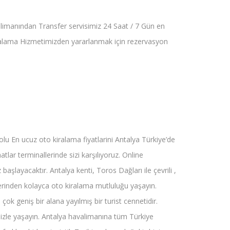
alimanından Transfer servisimiz 24 Saat / 7 Gün en
Kiralama Hizmetimizden yararlanmak için rezervasyon
lu En ucuz oto kiralama fiyatlarini Antalya Türkiye’de
lar terminallerinde sizi karşılıyoruz. Online
başlayacaktır. Antalya kenti, Toros Dağları ile çevrili ,
ellerinden kolayca oto kiralama mutluluğu yaşayın.
ok geniş bir alana yayılmış bir turist cennetidir.
mizle yaşayın. Antalya havalimanına tüm Türkiye