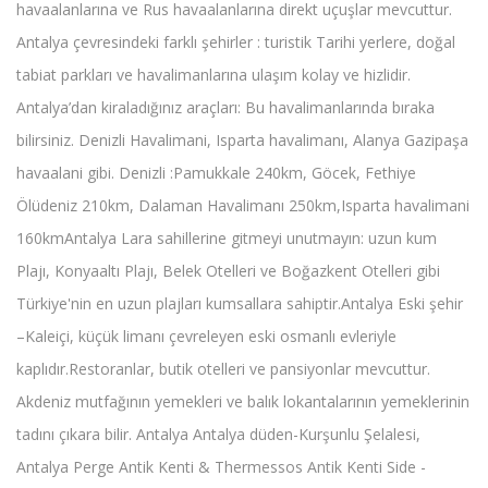
havaalanlarına ve Rus havaalanlarına direkt uçuşlar mevcuttur.
Antalya çevresindeki farklı şehirler : turistik Tarihi yerlere, doğal
tabiat parkları ve havalimanlarına ulaşım kolay ve hizlidir.
Antalya’dan kiraladığınız araçları: Bu havalimanlarında bıraka
bilirsiniz. Denizli Havalimani, Isparta havalimanı, Alanya Gazipaşa
havaalani gibi. Denizli :Pamukkale 240km, Göcek, Fethiye
Ölüdeniz 210km, Dalaman Havalimanı 250km,Isparta havalimani
160kmAntalya Lara sahillerine gitmeyi unutmayın: uzun kum
Plajı, Konyaaltı Plajı, Belek Otelleri ve Boğazkent Otelleri gibi
Türkiye'nin en uzun plajları kumsallara sahiptir.Antalya Eski şehir
–Kaleiçi, küçük limanı çevreleyen eski osmanlı evleriyle
kaplıdır.Restoranlar, butik otelleri ve pansiyonlar mevcuttur.
Akdeniz mutfağının yemekleri ve balık lokantalarının yemeklerinin
tadını çıkara bilir. Antalya Antalya düden-Kurşunlu Şelalesi,
Antalya Perge Antik Kenti & Thermessos Antik Kenti Side -