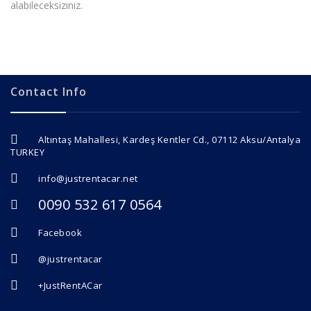
alabileceksiziniz.
Contact Info
Altıntaş Mahallesi, Kardeş Kentler Cd., 07112 Aksu/Antalya
TURKEY
info@justrentacar.net
0090 532 617 0564
Facebook
@justrentacar
+JustRentACar