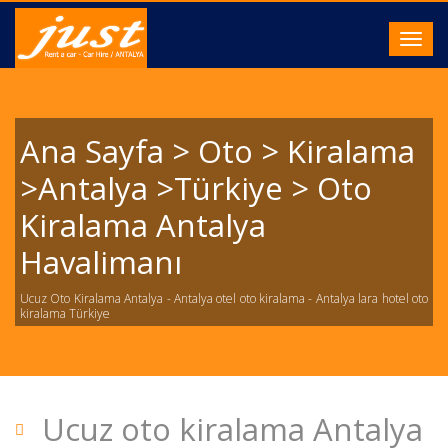
Toggl
navig
Ana Sayfa > Oto > Kiralama
>Antalya >Türkiye > Oto
Kiralama Antalya
Havalimanı
Ucuz Oto Kiralama Antalya - Antalya otel oto kiralama - Antalya lara hotel oto
kiralama Türkiye
Ucuz oto kiralama Antalya