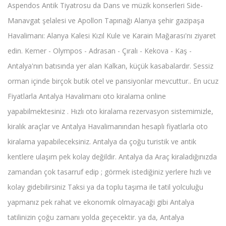
Aspendos Antik Tiyatrosu da Dans ve müzik konserleri Side-
Manavgat şelalesi ve Apollon Tapınağı Alanya şehir gazipaşa
Havalimanı: Alanya Kalesi Kızıl Kule ve Karain Mağarası'nı ziyaret
edin. Kemer - Olympos - Adrasan - Çıralı - Kekova - Kaş -
Antalya'nın batısında yer alan Kalkan, küçük kasabalardır. Sessiz
orman içinde birçok butik otel ve pansiyonlar mevcuttur.. En ucuz
Fiyatlarla Antalya Havalimanı oto kiralama online
yapabilmektesiniz . Hızlı oto kiralama rezervasyon sistemimizle,
kiralık araçlar ve Antalya Havalimanından hesaplı fiyatlarla oto
kiralama yapabileceksiniz. Antalya da çoğu turistik ve antik
kentlere ulaşım pek kolay değildir. Antalya da Araç kiraladığınızda
zamandan çok tasarruf edip ; görmek istediğiniz yerlere hızlı ve
kolay gidebilirsiniz Taksi ya da toplu taşıma ile tatil yolculuğu
yapmanız pek rahat ve ekonomik olmayacaği gibi Antalya
tatilinizin çoğu zamanı yolda geçecektir. ya da, Antalya