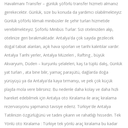
Havalimanı Transfer – günlük şöförlü transfer hizmeti almanız
gerekecektir. Günlük, size bu konuda da yardımcı olabilmekteyiz:
Günlük şöförlü klimali minibüsler ile şehir turları hizmetide
verebilmekteyiz. Şoförlü Minibüs Turlar: Sizi otelinizden alıp,
otelinize geri bırakmaktadır. Antalya'da çok sayıda gezilecek
doğal tabiat alanları, açık hava sporları ve tarihi kalıntılar vardır:
Antalya Tarihi yerler, Antalya Müzeleri , Rafting , büyük
Akvaryum, Düden – kurşunlu şelaleleri, kaş ta tüplü dalış, Günlük
yat turları , ata bine bilir, yamaç paraşütü, dağlarda doğa
yürüyüşü ya da Antalya'da kaya tırmanışı, ve pek çok küçük
plajda mola vere bilirsiniz. Bu nedenle daha kolay ve daha hızlı
hareket edebilmek için Antalya oto Kiralama ile araç kiralama
rezervasyonu yapmanızı tavsiye ederiz. Türkiye'de Antalya
Tatilinizin özgürlüğünü ve tadını çıkarın ve rahatlığı hissedin. Tek
Yönlü oto Kiralama : Türkiye tek yönlü araç kiralama bu kadar