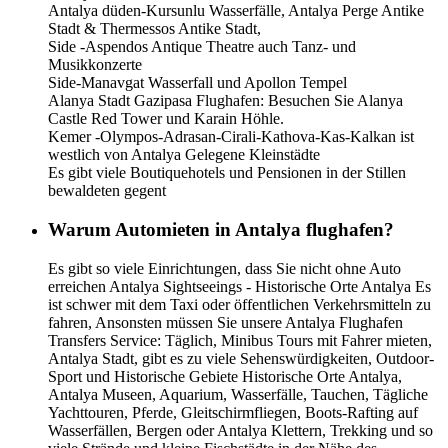
Antalya düden-Kursunlu Wasserfälle, Antalya Perge Antike
Stadt & Thermessos Antike Stadt,
Side -Aspendos Antique Theatre auch Tanz- und
Musikkonzerte
Side-Manavgat Wasserfall und Apollon Tempel
Alanya Stadt Gazipasa Flughafen: Besuchen Sie Alanya
Castle Red Tower und Karain Höhle.
Kemer -Olympos-Adrasan-Cirali-Kathova-Kas-Kalkan ist
westlich von Antalya Gelegene Kleinstädte
Es gibt viele Boutiquehotels und Pensionen in der Stillen
bewaldeten gegent
Warum Automieten in Antalya flughafen?
Es gibt so viele Einrichtungen, dass Sie nicht ohne Auto
erreichen Antalya Sightseeings - Historische Orte Antalya Es
ist schwer mit dem Taxi oder öffentlichen Verkehrsmitteln zu
fahren, Ansonsten müssen Sie unsere Antalya Flughafen
Transfers Service: Täglich, Minibus Tours mit Fahrer mieten,
Antalya Stadt, gibt es zu viele Sehenswürdigkeiten, Outdoor-
Sport und Historische Gebiete Historische Orte Antalya,
Antalya Museen, Aquarium, Wasserfälle, Tauchen, Tägliche
Yachttouren, Pferde, Gleitschirmfliegen, Boots-Rafting auf
Wasserfällen, Bergen oder Antalya Klettern, Trekking und so