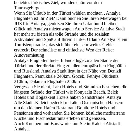
beliebtes türkisches Ziel, wunderschön vor dem
Taurusgebirge .
Wenn Sie Urlaub in der Türkei wählen möchten , Antalya
Flughafen ist Ihr Ziel? Dann buchen Sie Ihren Mietwagen bei
JUST in Antalya, genießen Sie Ihren Urlaubund bleiben
Glück mit Antalya mietenwagen Auto Service Antalya Stadt
hat mehr zu bieten als tolle Strände und die sozialen
Aktivitäten und Spaß auf Ihrem Türkei Urlaub Antalya ist ein
Touristenparadies, das sich über ein sehr weites Gebiet
erstreckt Der schnellste und einfachste Weg der Reise:
Autovermietung
Antalya Flughafen bietet Inlandsflüge zu allen Städte der
Türkei und der direkte Flug zu allen europäischen Flughäfen
und Russland. Antalya Stadt liegt in der Nähe von Denizli
Flughafen, Pamukkale 240km, Gocek, Fethiye Oludeniz
210km, Dalaman Flughafen 250km
Vergessen Sie nicht, Lara Hotels und Strand zu besuchen, die
längsten Strände der Türkei wie Konyaaltı Beach, Belek
Hotels und Boğazkent Hotels haben Sandstrände. Antalya
Alte Stadt -Kaleici bedeckt mit alten Osmanischen Häusern
um den kleinen Hafen Restaurant Boutique Hotels und
Pensionen sind vorhanden Sie können köstliche mediterrane
Küche und Fischrestaurants erleben und genissen.
Auch Kneipen und Bars wartet auf Sie in Kaleici Altstadt
Antalya.