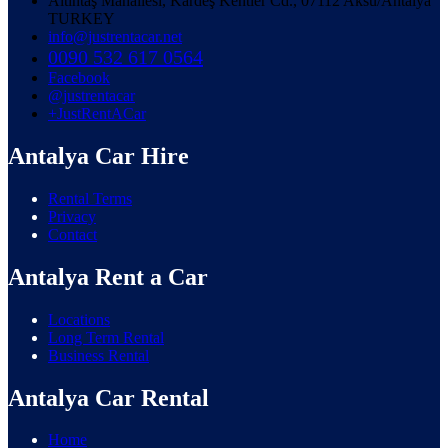
Altıntaş Mahallesi, Kardeş Kentler Cd., 07112 Aksu/Antalya
TURKEY
info@justrentacar.net
0090 532 617 0564
Facebook
@justrentacar
+JustRentACar
Antalya Car Hire
Rental Terms
Privacy
Contact
Antalya Rent a Car
Locations
Long Term Rental
Business Rental
Antalya Car Rental
Home